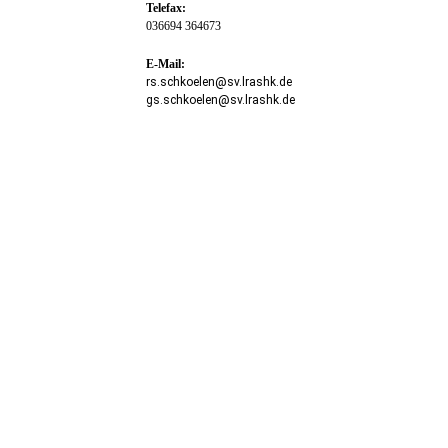
Telefax:
036694 364673
E-Mail:
rs.schkoelen@sv.lrashk.de
gs.schkoelen@sv.lrashk.de